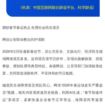
蹭炒春节春运热点 杜撰社会民生谣言
网信公安联动整治共护清朗
2026年2月恰逢新春佳节，涉公共安全、文旅出行、经济民生领
域网络谣言多发。这些谣言借节日炒作，呈现出曲解政策、捏造
事故、摆拍杜撰等典型特征。各级网信、公安等部门加强核查处
置，共同营造清朗有序、平安祥和的节日氛围。
编造民生保障类谣言扰乱民心。网传“2026年春运绿皮车严重超
员”视频，相关内容系拼凑历史画面，利用AI生成；“春节快递停
运”系谣言，多家快递企业春节正常营运，保障居民寄递需