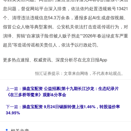
息问题，督促网站平台深入排查，依法依约处置违规账号13421
个、清理违法违规信息54.3万余条，通报多起AI生成虚假视频、
假冒公众人物等典型案例。公安机关依法打击造谣传谣行为，对
演绎、剪辑“自家孩子险些被人贩子拐走”“2026年春运绿皮车严重
超员”等造谣传谣相关责任人，依法予以行政处罚。
更多热点速报、权威资讯、深度分析尽在北京日报App
恒汇证券提示：文章来自网络，不代表本站观点。
上一篇：
操盘宝配资 公益招募|第十九期长江沙龙：生态纪录片
《在三多桥等鹭来》观影&分享会
下一篇：
操盘宝配资 9月24日锡振转债上涨1.46%，转股溢价率
34.95%
相关文章