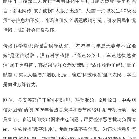
路多车连撞致三人死亡”“河南郑州中牟县自建房倒塌”等事故谣
言；多地网传“孩子被拐”“人贩子出没”、大连“一海域发生4.0级地
震” 等信息均不实，造谣者借安全话题吸睛引流，引发网民担忧
情绪，扰乱社会正常秩序。
传播科学常识类谣言误导认知。“2026年马年是无春年不宜婚
嫁”是迷信说辞，没有科学依据；“高速公路上，车速越快越省
油”属于伪科普，容易误导群众危险驾驶；“农作物种子经过‘量子
赋能’可实现大幅增产增收”说法，编造“科技概念”蛊惑农民，本质
是商业欺诈行为。
网信、公安等部门开展协同治理、联动整治。2月12日，中央网
信办启动“清朗·2026年营造喜庆祥和春节网络环境”专项行动，聚
焦春节、春运期间突出网络生态问题，严厉整治恶意挑动负面情
绪、生成传播“数字泔水”、炮制传播不实信息、为违法活动引流
等四类突出问题。网信部门重点整治传播无AI标识的虚假不实信