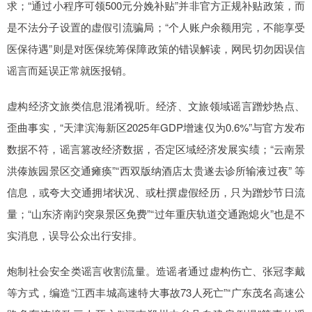
求；“通过小程序可领500元分娩补贴”并非官方正规补贴政策，而
是不法分子设置的虚假引流骗局；“个人账户余额用完，不能享受
医保待遇”则是对医保统筹保障政策的错误解读，网民切勿因误信
谣言而延误正常就医报销。
虚构经济文旅类信息混淆视听。经济、文旅领域谣言蹭炒热点、
歪曲事实，“天津滨海新区2025年GDP增速仅为0.6%”与官方发布
数据不符，谣言篡改经济数据，否定区域经济发展实绩；“云南景
洪傣族园景区交通瘫痪”“西双版纳酒店太贵遂去诊所输液过夜” 等
信息，或夸大交通拥堵状况、或杜撰虚假经历，只为蹭炒节日流
量；“山东济南趵突泉景区免费”“过年重庆轨道交通跑熄火”也是不
实消息，误导公众出行安排。
炮制社会安全类谣言收割流量。造谣者通过虚构伤亡、张冠李戴
等方式，编造“江西丰城高速特大事故73人死亡”“广东茂名高速公