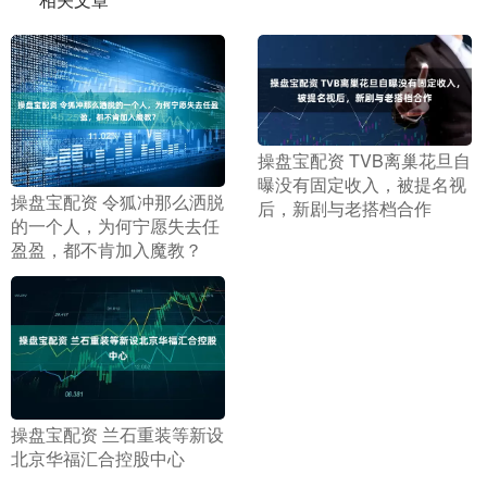
​操盘宝配资 TVB离巢花旦自
曝没有固定收入，被提名视
​操盘宝配资 令狐冲那么洒脱
后，新剧与老搭档合作
的一个人，为何宁愿失去任
盈盈，都不肯加入魔教？
​操盘宝配资 兰石重装等新设
北京华福汇合控股中心