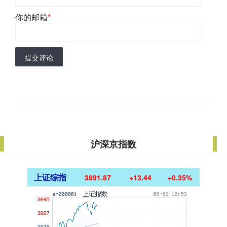
你的邮箱
*
提交评论
沪深京指数
上证综指
3891.87
+13.44
+0.35%