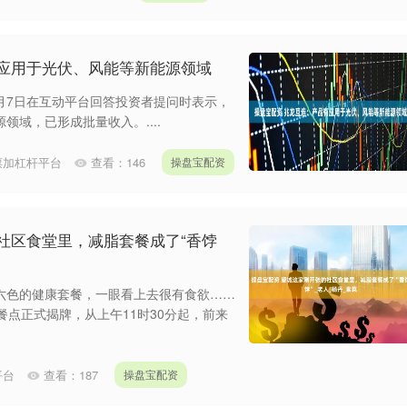
有应用于光伏、风能等新能源领域
8月7日在互动平台回答投资者提问时表示，
域，已形成批量收入。....
票加杠杆平台
查看：
146
操盘宝配资
社区食堂里，减脂套餐成了“香饽
六色的健康套餐，一眼看上去很有食欲……
餐点正式揭牌，从上午11时30分起，前来
平台
查看：
187
操盘宝配资