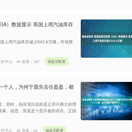
EIA）数据显示 美国上周汽油库存
国上周汽油库存减少543.6万桶，市场预
杠杆平台
查看：
187
操盘宝配资
的一个人，为何宁愿失去任盈盈，都
育。那时，他耳濡目染的是正邪不两立的理
残暴、凶恶，简直是十恶不赦的存在。正因
杠杆平台
查看：
63
操盘宝配资