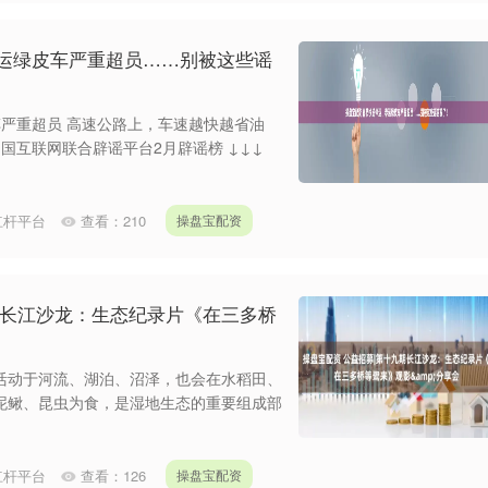
春运绿皮车严重超员……别被这些谣
车严重超员 高速公路上，车速越快越省油
国互联网联合辟谣平台2月辟谣榜 ↓↓↓
杠杆平台
查看：
210
操盘宝配资
期长江沙龙：生态纪录片《在三多桥
活动于河流、湖泊、沼泽，也会在水稻田、
泥鳅、昆虫为食，是湿地生态的重要组成部
杠杆平台
查看：
126
操盘宝配资