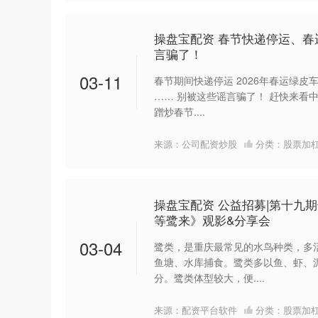
操盘宝配资 春节快递停运、
言骗了！
03-11
春节期间快递停运 2026年春运绿皮
…… 别被这些谣言骗了！ 赶快来看中
蹭炒春节....
来源：公司配资炒股
分类：
股票加
操盘宝配资 公益招募|第十九
等鹭来》观影&分享会
03-04
鹭类，是重庆最常见的水鸟种类，多
鱼塘、水库捕食。鹭类多以鱼、虾、
分。鹭类体型较大，便....
来源：配资平台软件
分类：
股票加