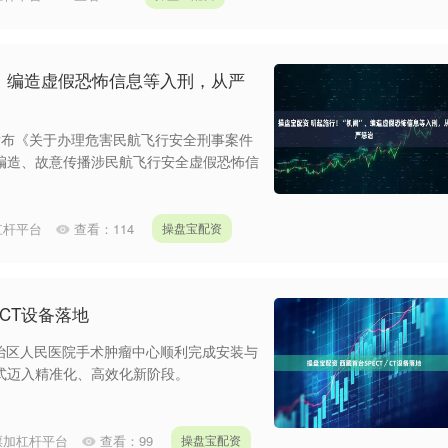
”、编造虚假恐怖信息等入刑，从严
发布《关于办理危害民航飞行安全刑事案件
编造、故意传播涉民航飞行安全虚假恐怖信
杠杆平台
查看：
114
操盘宝配资
／CT设备落地
在自治区人民医院手术肿瘤中心顺利完成安装与
式迈入精准化、高效化新阶段。
票加杠杆平台
查看：
99
操盘宝配资