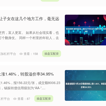
会让子女在这几个地方工作，毫无远
更穷，富人更富。 如果从社会现实看，也
打个翻身仗。 同样一个村里的年轻人，去
票加杠杆平台
查看：
158
操盘宝配资
1.46%，转股溢价率34.95%
6%，报156.22元/张，成交额8006.23
锡振转债信用级别为“AA-”....
杠杆平台
查看：
87
操盘宝配资