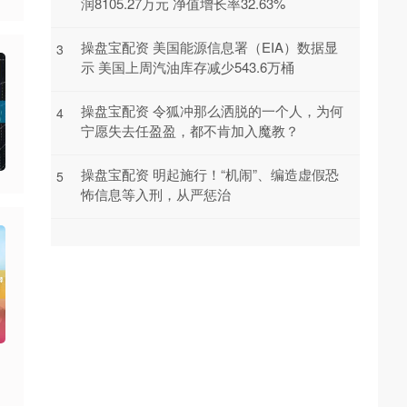
润8105.27万元 净值增长率32.63%
操盘宝配资 美国能源信息署（EIA）数据显
3
示 美国上周汽油库存减少543.6万桶
操盘宝配资 令狐冲那么洒脱的一个人，为何
4
宁愿失去任盈盈，都不肯加入魔教？
操盘宝配资 明起施行！“机闹”、编造虚假恐
5
怖信息等入刑，从严惩治