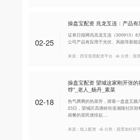
操盘宝配资 兆龙互连：产品
证券日报网讯兆龙互连（300913）
02-25
公司产品有应用于光伏、风能等新能源领
来源：西安股票配资平台
分类：
股
操盘宝配资 望城这家刚开张的
饽”_老人_杨丹_素菜
02-18
热气腾腾的热菜旁，摆着一盘盘五颜
23日，望城区高塘岭街道湘陵社区助
就餐的居民便排起....
来源：线上配资
分类：
股票加杠杆