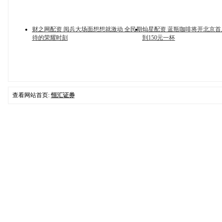
财之网配资 阅兵大场面想想就激动 全民期
灿星配资 蓝瓶咖啡将开北京
待的荣耀时刻
到150元一杯
查看网站首页:
恒汇证券