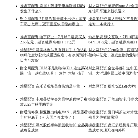
操盘宝配资 刷屏！药捷安康暴涨超130%
财之网配资 苹果iPhone Air全
发生了什么？
东信和平迎来新机遇？
财之网配资 7月SUV销量前十出炉：国产
操盘宝配资 富人赚钱的三条
车霸占七席，冠军宝座依旧稳如泰山！
走对一条就行！
操盘宝配资 翰宇药业：7月16日融资买入
灿星配资 浙文互联：7月16日
2.66亿元，融资融券余额11.51亿元
6471.01万元，融资融券余额11
灿星配资 司美格鲁肽又有新对手！信达生
财之网配资 20cm涨停！两项
物玛仕度肽获批减重适应症，有诊所预计7
额约47亿元，迈威生物的业绩
日内可发货
财之网配资 DHA不足影响学习！这道菜补
财之网配资 全世界都知道中
脑一流，越吃越聪明！_营养_大脑_孩子
洲、大洋洲多景点被中国游客“
灿星配资 音乐节现场美食街满足味蕾
财之网配资 糯米饭(江都大桥)
灿星配资 丰顺县助学会为品学兼优学子发
操盘宝配资 开笔启智 礼传薪
放2025年秋季助学金
财通策略赢 起亚推出纯电VAN，微型露营
操盘宝配资 夏日喝茶选对才
车的好底子！引入国产可太棒了！
熟普为你驱散暑湿
灿星配资 洪兴股份半年报营收增长 全品类
操盘宝配资 盘江多经机修厂
战略见成效
线成功实现无渣内外焊