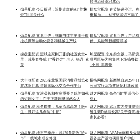
转股溢价率34.95%
灿星配资 今日辟谣：近期走红的AI“养龙
操盘宝配资 春节快递停运、
虾”到底是什么
重超员……别被这些谣言骗了
灿星配资 兆龙互连：拖链电缆主要用于数
操盘宝配资 兆龙互连：产品
控机床等自动化设备和机械生产线
伏、风能等新能源领域
操盘宝配资 望城这家刚开张的社区食堂
灿星配资 京东卖盒饭，马斯
里，减脂套餐成了“香饽饽”_老人_杨丹_素
联网巨头为啥集体下场搞餐饮
菜
_小厨_那东哥
大丰收配资 2025东北亚国际消费品博览会
搭搭网配资 新西兰自2025年1
在沈阳启幕 搭建国际化交流合作平台
公民实行两项签证便利新政策
灿星配资 女演员长相有多重要？貌美如花
财之网配资 条条“路”里话信
的短剧女主！在于正新剧里泯然众人
察）
灿星配资 秋冬换季，儿童流感高发！医
财之网配资 武汉市内专业增
生：做好这几点防“中招”
维生素D就能长高?关于身高增
家长必看!
灿星配资 楼市三季考：超470条新政“护
财之网配资 ABM光刻机及先
市” 一线城市成交修复
设备生产基地项目落户佛山