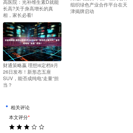
高医院：光补维生素D就能
组织绿色产业合作平台在天
长高?关于身高增长的真
津揭牌启动
相，家长必看!
​财通策略嬴 理想i6定档9月
26日发布！新形态五座
SUV，能否成纯电“走量”担
当？
相关评论
本文评分
*