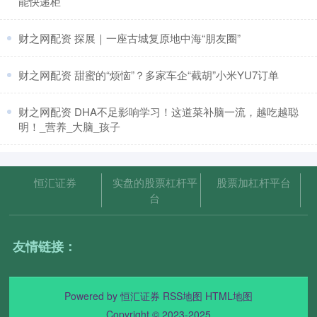
能快递柜
​财之网配资 探展｜一座古城复原地中海“朋友圈”
​财之网配资 甜蜜的“烦恼”？多家车企“截胡”小米YU7订单
​财之网配资 DHA不足影响学习！这道菜补脑一流，越吃越聪
明！_营养_大脑_孩子
恒汇证券
实盘的股票杠杆平
股票加杠杆平台
台
友情链接：
Powered by
恒汇证券
RSS地图
HTML地图
Copyright
© 2023-2025